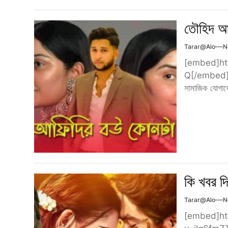
তৌহিদ আফ
Tarar@alo
N
[embed]ht
Q[/embed] আল
সামাজিক যোগায
কি খবর দ
Tarar@alo
N
[embed]ht