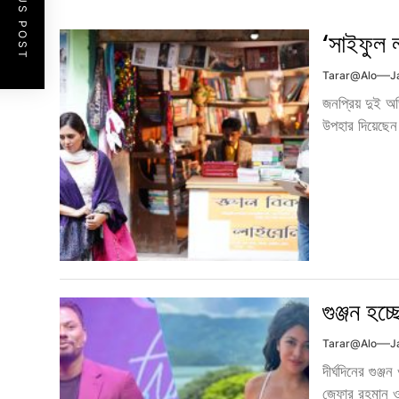
PREVIOUS POST
‘সাইফুল ল
Tarar@alo
J
জনপ্রিয় দুই অভি
উপহার দিয়েছেন
গুঞ্জন হচ
Tarar@alo
J
দীর্ঘদিনের গুঞ্
জেফার রহমান ও