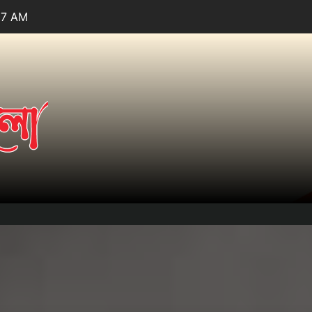
08 AM
তারার
আলো.কম