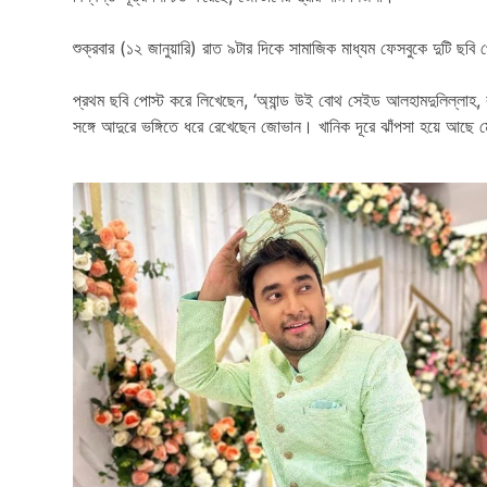
শুক্রবার (১২ জানুয়ারি) রাত ৯টার দিকে সামাজিক মাধ্যম ফেসবুকে দুটি ছব
প্রথম ছবি পোস্ট করে লিখেছেন, ‘অ্যান্ড উই বোথ সেইড আলহামদুলিল্লাহ, 
সঙ্গে আদুরে ভঙ্গিতে ধরে রেখেছেন জোভান। খানিক দূরে ঝাঁপসা হয়ে আছে ম