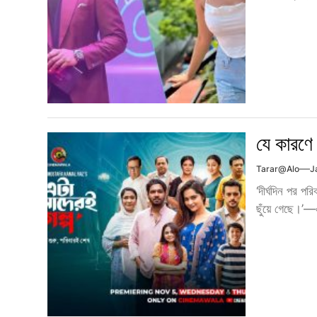
যে কারণে
Tarar@alo
J
‘দীর্ঘদিন পর প
ছুঁয়ে গেছে।’—