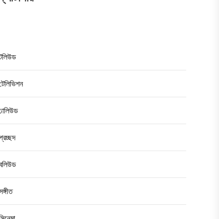
টলিউড
টেলিভিশন
ঢালিউড
প্রচ্ছদ
বলিউড
সঙ্গীত
সিনেমা