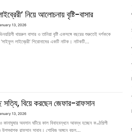
াইব্রেরী’ নিয়ে আলোচনায় বৃষ্টি-বাসার
anuary 13, 2026
নয়শিল্পী খায়রুল বাসার ও তানিয়া বৃষ্টি একসঙ্গে বছরের শুরুতেই দর্শককে
 ‘সাইফুল লাইব্রেরী’ শিরোনামের একটি নাটক। নাটকটি...
্ছে সত্যি, বিয়ে করছেন জেফার-রাফসান
anuary 13, 2026
জন ও কানাঘুষার অবসান ঘটিয়ে কাল বিবাহবন্ধনে আবদ্ধ হচ্ছেন কণ্ঠশিল্পী
 উপস্থাপক রাফসান সাবাব। শোবিজ অঙ্গনে বহুল...