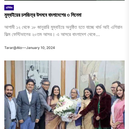
ঢালিউড
মুম্বাইয়ের চলচ্চিত্র উৎসবে বাংলাদেশের ৩ সিনেমা
আগামী ১২ থেকে ১৮ জানুয়ারি মুম্বাইয়ে অনুষ্ঠিত হতে যাচ্ছে থার্ড আই এশিয়ান
ফিল্ম ফেস্টিভালের ২০তম আসর। এ আসরে বাংলাদেশ থেকে...
Tarar@alo
January 10, 2024