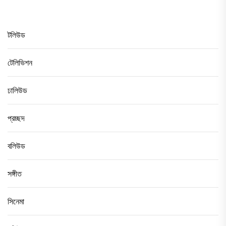
টলিউড
টেলিভিশন
ঢালিউড
প্রচ্ছদ
বলিউড
সঙ্গীত
সিনেমা