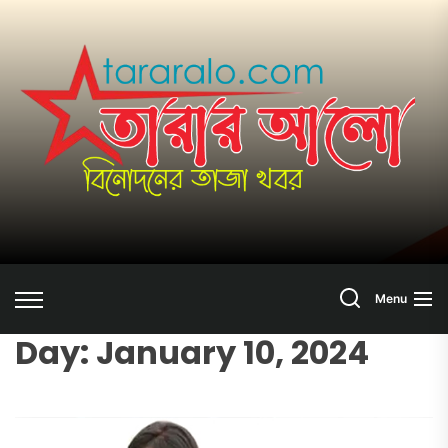
Skip
to
তা
the
content
আ
Search
Menu
Day:
January 10, 2024