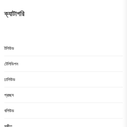
ক্যাটাগরি
টলিউড
টেলিভিশন
ঢালিউড
প্রচ্ছদ
বলিউড
সঙ্গীত