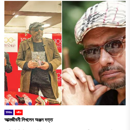
টলিউড
সঙ্গীত
আত্মজীবনী লিখলেন অঞ্জন দত্ত