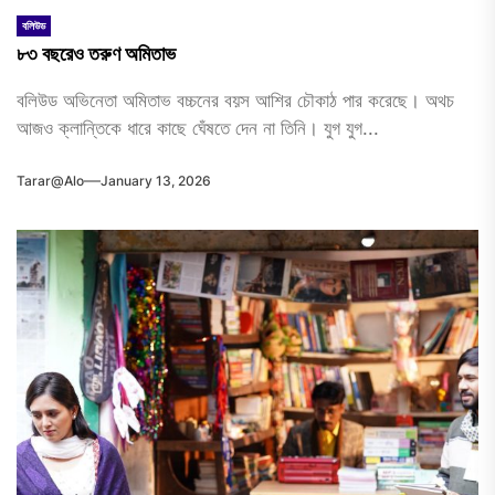
বলিউড
৮৩ বছরেও তরুণ অমিতাভ
বলিউড অভিনেতা অমিতাভ বচ্চনের বয়স আশির চৌকাঠ পার করেছে। অথচ
আজও ক্লান্তিকে ধারে কাছে ঘেঁষতে দেন না তিনি। যুগ যুগ...
Tarar@alo
January 13, 2026