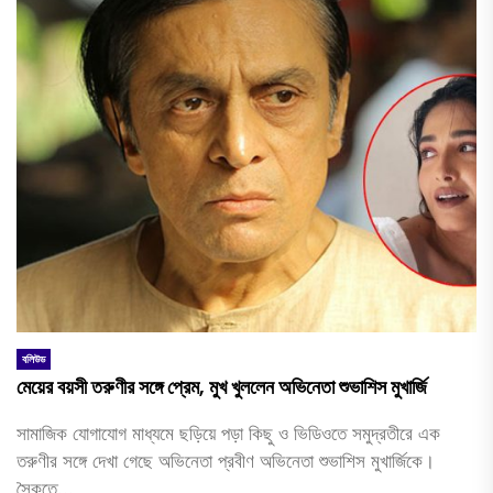
বলিউড
মেয়ের বয়সী তরুণীর সঙ্গে প্রেম, মুখ খুললেন অভিনেতা শুভাশিস মুখার্জি
সামাজিক যোগাযোগ মাধ্যমে ছড়িয়ে পড়া কিছু ও ভিডিওতে সমুদ্রতীরে এক
তরুণীর সঙ্গে দেখা গেছে অভিনেতা প্রবীণ অভিনেতা শুভাশিস মুখার্জিকে।
সৈকতে...