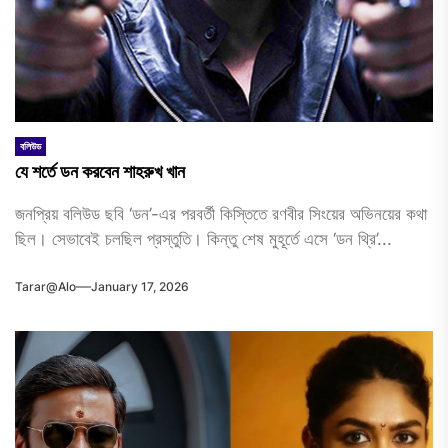
বলিউড
যে শর্তে ডন করবেন শাহরুখ খান
জনপ্রিয় বলিউড ছবি ‘ডন’-এর পরবর্তী কিস্তিতে রণবীর সিংয়ের অভিনয়ের কথা
ছিল। সেভাবেই চলছিল প্রস্তুতি। কিন্তু শেষ মুহূর্তে এসে ‘ডন থ্রি’...
Tarar@alo
January 17, 2026