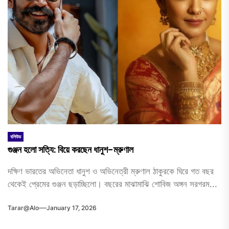
বলিউড
গুঞ্জন হলো সত্যি: বিয়ে করছেন ধানুশ-ম্রুণাল
দক্ষিণ ভারতের অভিনেতা ধানুশ ও অভিনেত্রী ম্রুণাল ঠাকুরকে ঘিরে গত বছর
থেকেই প্রেমের গুঞ্জন ছড়াচ্ছিলো। বছরের মাঝামাঝি শোবিজ অঙ্গন সরগরম...
Tarar@alo
January 17, 2026