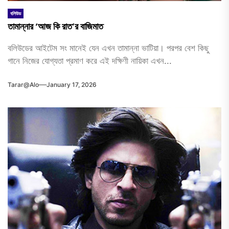
বলিউড
তামান্নার ‘আজ কি রাত’র বাজিমাত
বলিউডের আইটেম সং মানেই যেন এখন তামান্না ভাটিয়া। পরপর বেশ কিছু
গানে নিজের যোগ্যতা প্রমাণ করে এই দক্ষিণী নায়িকা এখন...
Tarar@alo
January 17, 2026