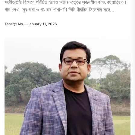
সংগীতশিল্পী হিসেবে পরিচিত হলেও অঞ্জন দত্তের সৃজনশীল জগৎ বহুমাত্রিক।
গান লেখা, সুর করা ও গাওয়ার পাশাপাশি তিনি দীর্ঘদিন সিনেমার সঙ্গে...
Tarar@alo
January 17, 2026