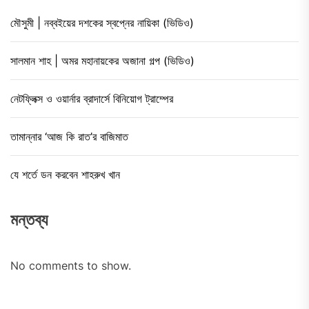
মৌসুমী | নব্বইয়ের দশকের স্বপ্নের নায়িকা (ভিডিও)
সালমান শাহ | অমর মহানায়কের অজানা গল্প (ভিডিও)
নেটফ্লিক্স ও ওয়ার্নার ব্রাদার্সে বিনিয়োগ ট্রাম্পের
তামান্নার ‘আজ কি রাত’র বাজিমাত
যে শর্তে ডন করবেন শাহরুখ খান
মন্তব্য
No comments to show.