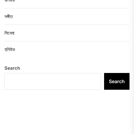
বলিউড
সঙ্গীত
সিনেমা
হলিউড
Search
Search