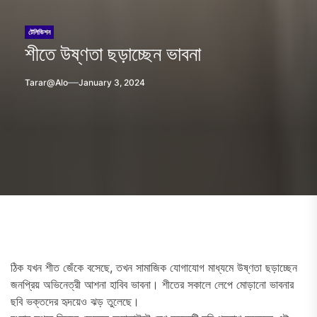
টেলিভিশন
শীতে উষ্ণতা ছড়াচ্ছেন ভাবনা
Tarar@alo
January 3, 2024
ঠিক যখন শীত জেঁকে বসেছে, তখন সামাজিক যোগাযোগ মাধ্যমে উষ্ণতা ছড়াচ্ছেন
জনপ্রিয় অভিনেত্রী আশনা হাবিব ভাবনা। শীতের সকালে লেপে মোড়ানো ভাবনার
ছবি ভক্তদের হৃদয়েও ঝড় তুলেছে।