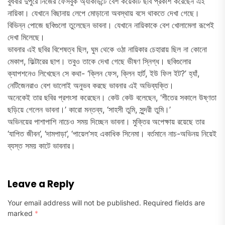
বুধবার দুপুরে নিজের ফেসবুক অ্যাকাউন্টে বেশ কয়েকটি ছবি প্রকাশ করেছেন এই
নায়িকা। যেখানে বিছানায় লেপে মোড়ানো অবস্থায় বসে থাকতে দেখা গেছে।
বিভিন্ন পোজে ছবিগুলো তুলেছেন ভাবনা। যেখানে নায়িকাকে বেশ খোলামেলা রূপেই
দেখা মিলেছে।
ভাবনার এই ছবির বিশেষত্ব ছিল, ঘুম থেকে ওঠা নায়িকার চেহারায় ছিল না কোনো
মেকাপ, ফিল্টারের ছাপ। তবুও তাকে দেখা গেছে ভীষণ স্নিগ্ধ। ছবিগুলোর
ক্যাপশনেও লিখেছেন সে কথা- ‘ক্লিন ফেস, ক্লিন হার্ট, ইউ ফিল ইট?’ হ্যাঁ,
নেটিজেনরাও বেশ ভালোই অনুভব করছে ভাবনার এই অভিব্যক্তি।
অনেকেই তার ছবির প্রশংসা করেছেন। কেউ কেউ বলেছেন, ‘শীতের সকালে উষ্ণতা
ছড়িয়ে গেলেন ভাবনা।’ কারো মন্তব্য, ‘সাহসী তুমি, সুন্দরী তুমি।’
অভিনয়ের পাশাপাশি নাচেও সময় দিচ্ছেন ভাবনা। মুক্তির অপেক্ষায় রয়েছে তার
‘যাপিত জীবন’, ‘দামপাড়া’, ‘পায়েল’সহ একাধিক সিনেমা। বর্তমানে নাচ-অভিনয় নিয়েই
ব্যস্ত সময় কাটে ভাবনার।
Leave a Reply
Your email address will not be published.
Required fields are
marked
*