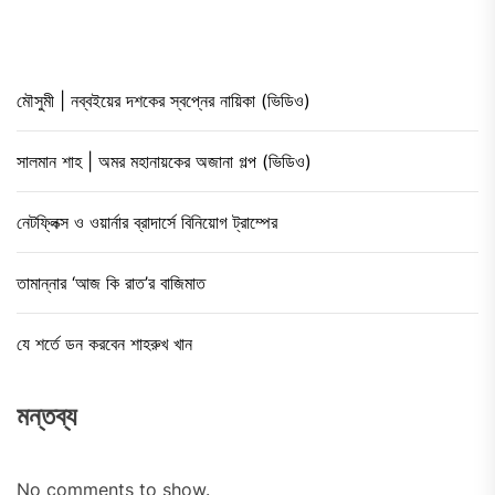
মৌসুমী | নব্বইয়ের দশকের স্বপ্নের নায়িকা (ভিডিও)
সালমান শাহ | অমর মহানায়কের অজানা গল্প (ভিডিও)
নেটফ্লিক্স ও ওয়ার্নার ব্রাদার্সে বিনিয়োগ ট্রাম্পের
তামান্নার ‘আজ কি রাত’র বাজিমাত
যে শর্তে ডন করবেন শাহরুখ খান
মন্তব্য
No comments to show.