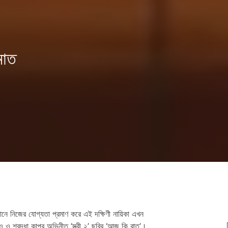
মাত
নে নিজের যোগ্যতা প্রমাণ করে এই দক্ষিণী নায়িকা এখন
 শ্রদ্ধা কাপুর অভিনীত ‘স্ত্রী ২’ ছবির ‘আজ কি রাত’।