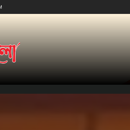
M
তারার
আলো.কম