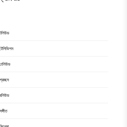
টলিউড
টেলিভিশন
ঢালিউড
প্রচ্ছদ
বলিউড
সঙ্গীত
সিনেমা