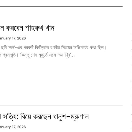
 ডন করবেন শাহরুখ খান
anuary 17, 2026
 ছবি ‘ডন’-এর পরবর্তী কিস্তিতে রণবীর সিংয়ের অভিনয়ের কথা ছিল।
্রস্তুতি। কিন্তু শেষ মুহূর্তে এসে ‘ডন থ্রি’...
ো সত্যি: বিয়ে করছেন ধানুশ-ম্রুণাল
anuary 17, 2026