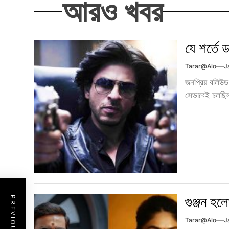
আরও খবর
যে শর্তে
Tarar@alo
J
জনপ্রিয় বলিউড
সেভাবেই চলছিল প
গুঞ্জন হল
Tarar@alo
J