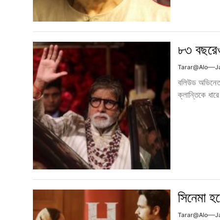
৮৩ বছরে
Tarar@alo
J
বলিউড অভিনেত
ক্লান্তিকে ধারে
সিনেমা হ
Tarar@alo
J