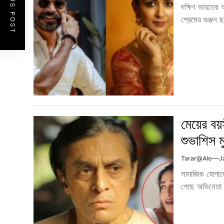
PREVIOUS POST
দক্ষিণ ভারতের 
প্রেমের গুঞ্জন
মেয়ের বয়স
শুভাশিস মু
Tarar@alo
J
সামাজিক যোগাযো
গেছে অভিনেতা প