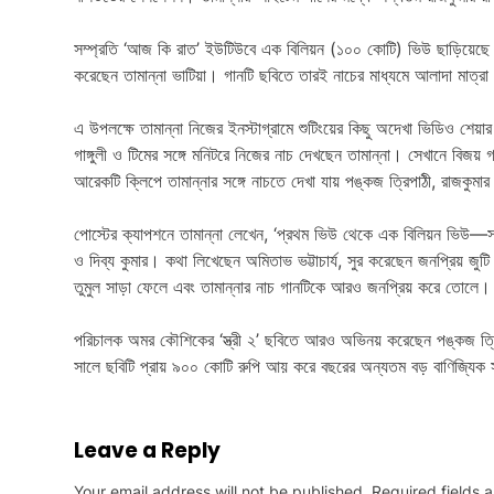
সম্প্রতি ‘আজ কি রাত’ ইউটিউবে এক বিলিয়ন (১০০ কোটি) ভিউ ছাড়িয়েছে। 
করেছেন তামান্না ভাটিয়া। গানটি ছবিতে তারই নাচের মাধ্যমে আলাদা মাত্র
এ উপলক্ষে তামান্না নিজের ইনস্টাগ্রামে শুটিংয়ের কিছু অদেখা ভিডিও শে
গাঙ্গুলী ও টিমের সঙ্গে মনিটরে নিজের নাচ দেখছেন তামান্না। সেখানে বিজয় গা
আরেকটি ক্লিপে তামান্নার সঙ্গে নাচতে দেখা যায় পঙ্কজ ত্রিপাঠী, রাজকুমা
পোস্টের ক্যাপশনে তামান্না লেখেন, ‘প্রথম ভিউ থেকে এক বিলিয়ন ভিউ—সব
ও দিব্য কুমার। কথা লিখেছেন অমিতাভ ভট্টাচার্য, সুর করেছেন জনপ্রিয় জু
তুমুল সাড়া ফেলে এবং তামান্নার নাচ গানটিকে আরও জনপ্রিয় করে তোলে।
পরিচালক অমর কৌশিকের ‘স্ত্রী ২’ ছবিতে আরও অভিনয় করেছেন পঙ্কজ ত্রি
সালে ছবিটি প্রায় ৯০০ কোটি রুপি আয় করে বছরের অন্যতম বড় বাণিজ্যিক
Leave a Reply
Your email address will not be published.
Required fields