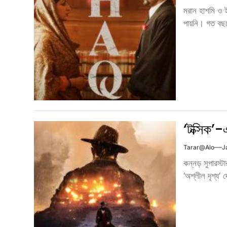
মরান হাশমি ও ই
পায়নি। গত বছরে
‘টক্সিক’-
Tarar@alo
J
কন্নড় সুপারস্ট
‘অশ্লীল দৃশ্য’