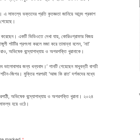
এ সাফল্যে ভক্তদের প্রতি কৃতজ্ঞতা জানিয়ে আনন্দ প্রকাশ
া পেয়েছে।
য়ার করেছেন। একটি ভিডিওতে দেখা যায়, কোরিওগ্রাফার বিজয়
ঙ্গুলী শটটির প্রশংসা করলে মজা করে তামান্না বলেন, ‘না!’
র রাও, অভিষেক বন্দ্যোপাধ্যায় ও অপরশক্তি খুরানাকে।
 ভালোবাসার জন্য ধন্যবাদ।’ গানটি গেয়েছেন মাধুবন্তী বাগচী
টি শচীন-জিগর। মুক্তির পরপরই ‘আজ কি রাত’ দর্শকদের মধ্যে
পাঠী, অভিষেক বন্দ্যোপাধ্যায় ও অপরশক্তি খুরানা। ২০২৪
 সাফল্য হয়ে ওঠে।
 are marked
*