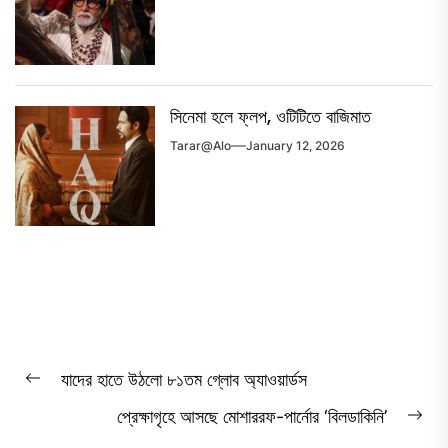
সিনেমা হলে ফ্লপ, ওটিটিতে বাজিমাত
Tarar@alo
January 12, 2026
Post
যাদের হাতে উঠলো ৮১তম গ্লোব অ্যাওয়ার্ডস
Previous
navigation
প্রেক্ষাগৃহে আসছে মোশাররফ-পার্নোর ‘বিলডাকিনি’
post:
Ne