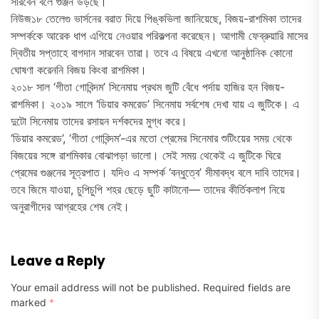
সারবেন বলে গুঞ্জন উড়ছে।
নিউজ১৮ তেলেগু ভার্সনের বরাত দিয়ে পিঙ্কভিলা জানিয়েছে, বিজয়-রাশমিকা তাদের
সম্পর্ককে আরেক ধাপ এগিয়ে নেওয়ার পরিকল্পনা করেছেন। আগামী ফেব্রুয়ারি মাসের
দ্বিতীয় সপ্তাহে বাগদান সারবেন তারা। তবে এ বিষয়ে এখনো আনুষ্ঠানিক কোনো
ঘোষণা করেননি বিজয় কিংবা রাশমিকা।
২০১৮ সাল ‘গীতা গোবিন্দম’ সিনেমায় প্রথম জুটি বেঁধে পর্দায় হাজির হন বিজয়-
রাশমিকা। ২০১৯ সালে ‘ডিয়ার কমরেড’ সিনেমায় সর্বশেষ দেখা যায় এ জুটিকে। এ
দুটো সিনেমায় তাদের রসায়ন দর্শকদের মুগ্ধ করে।
‘ডিয়ার কমরেড’, ‘গীতা গোবিন্দম’-এর মতো প্রেমের সিনেমার শুটিংয়ের সময় থেকে
বিজয়ের সঙ্গে রাশমিকার বোঝাপড়া ভালো। সেই সময় থেকেই এ জুটিকে ঘিরে
প্রেমের গুঞ্জনের সূত্রপাত। যদিও এ সম্পর্ক ‘বন্ধুত্বে’ সীমাবদ্ধ বলে দাবি তাদের।
তবে জিমে যাওয়া, চুপিচুপি শহর ছেড়ে ছুটি কাটানো— তাদের কীর্তিকলাপ নিয়ে
অনুরাগীদের আগ্রহের শেষ নেই।
Leave a Reply
Your email address will not be published.
Required fields are
marked
*