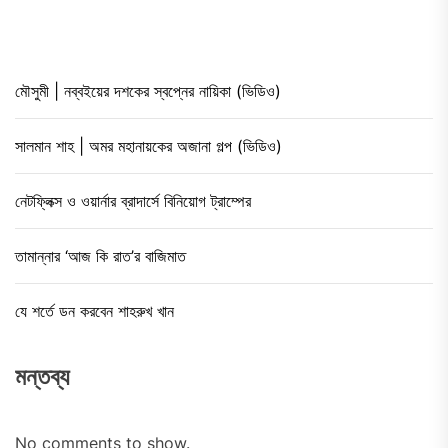
মৌসুমী | নব্বইয়ের দশকের স্বপ্নের নায়িকা (ভিডিও)
সালমান শাহ | অমর মহানায়কের অজানা গল্প (ভিডিও)
নেটফ্লিক্স ও ওয়ার্নার ব্রাদার্সে বিনিয়োগ ট্রাম্পের
তামান্নার ‘আজ কি রাত’র বাজিমাত
যে শর্তে ডন করবেন শাহরুখ খান
মন্তব্য
No comments to show.