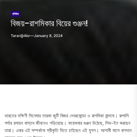
বলিউড
বিজয়-রাশমিকার বিয়ের গুঞ্জন!
Tarar@alo
January 8, 2024
ভারতের দক্ষিণী সিনেমার তারকা জুটি বিজয় দেবরকোন্ডা ও রাশমিকা মান্দানা। রুপালি
পর্দার রসায়ন বাস্তব জীবনেও গড়িয়েছে। কয়েকবার গুঞ্জন উঠেছে, লিভ-ইন করছেন
তারা। এবার এই সম্পর্ককে স্বীকৃতি দিতে চাইছেন এই যুগল। আগামী মাসে বাগদান