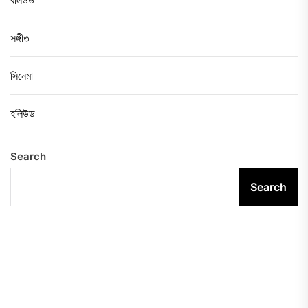
বলিউড
সঙ্গীত
সিনেমা
হলিউড
Search
Search