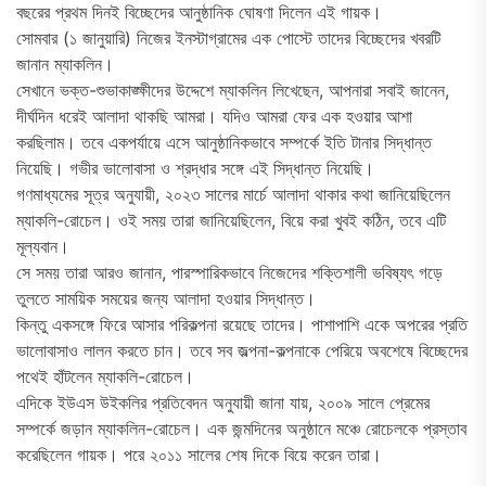
বছরের প্রথম দিনই বিচ্ছেদের আনুষ্ঠানিক ঘোষণা দিলেন এই গায়ক।
সোমবার (১ জানুয়ারি) নিজের ইনস্টাগ্রামের এক পোস্টে তাদের বিচ্ছেদের খবরটি
জানান ম্যাকলিন।
সেখানে ভক্ত-শুভাকাঙ্ক্ষীদের উদ্দেশে ম্যাকলিন লিখেছেন, আপনারা সবাই জানেন,
দীর্ঘদিন ধরেই আলাদা থাকছি আমরা। যদিও আমরা ফের এক হওয়ার আশা
করছিলাম। তবে একপর্যায়ে এসে আনুষ্ঠানিকভাবে সম্পর্কে ইতি টানার সিদ্ধান্ত
নিয়েছি। গভীর ভালোবাসা ও শ্রদ্ধার সঙ্গে এই সিদ্ধান্ত নিয়েছি।
গণমাধ্যমের সূত্র অনুযায়ী, ২০২৩ সালের মার্চে আলাদা থাকার কথা জানিয়েছিলেন
ম্যাকলি-রোচেল। ওই সময় তারা জানিয়েছিলেন, বিয়ে করা খুবই কঠিন, তবে এটি
মূল্যবান।
সে সময় তারা আরও জানান, পারস্পারিকভাবে নিজেদের শক্তিশালী ভবিষ্যৎ গড়ে
তুলতে সাময়িক সময়ের জন্য আলাদা হওয়ার সিদ্ধান্ত।
কিন্তু একসঙ্গে ফিরে আসার পরিকল্পনা রয়েছে তাদের। পাশাপাশি একে অপরের প্রতি
ভালোবাসাও লালন করতে চান। তবে সব জল্পনা-কল্পনাকে পেরিয়ে অবশেষে বিচ্ছেদের
পথেই হাঁটলেন ম্যাকলি-রোচেল।
এদিকে ইউএস উইকলির প্রতিবেদন অনুযায়ী জানা যায়, ২০০৯ সালে প্রেমের
সম্পর্কে জড়ান ম্যাকলিন-রোচেল। এক জন্মদিনের অনুষ্ঠানে মঞ্চে রোচেলকে প্রস্তাব
করেছিলেন গায়ক। পরে ২০১১ সালের শেষ দিকে বিয়ে করেন তারা।