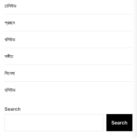
ঢালিউড
প্রচ্ছদ
বলিউড
সঙ্গীত
সিনেমা
হলিউড
Search
Search