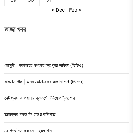
29
30
31
« Dec
Feb »
তাজা খবর
মৌসুমী | নব্বইয়ের দশকের স্বপ্নের নায়িকা (ভিডিও)
সালমান শাহ | অমর মহানায়কের অজানা গল্প (ভিডিও)
নেটফ্লিক্স ও ওয়ার্নার ব্রাদার্সে বিনিয়োগ ট্রাম্পের
তামান্নার ‘আজ কি রাত’র বাজিমাত
যে শর্তে ডন করবেন শাহরুখ খান