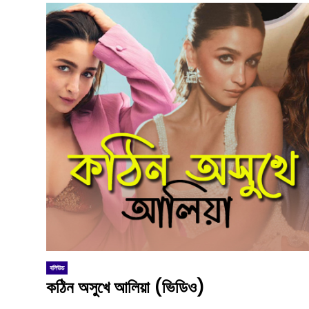
h?
বলিউড
কঠিন অসুখে আলিয়া (ভিডিও)