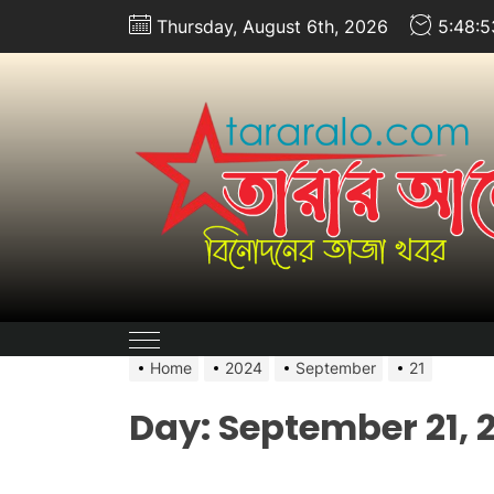
Skip
Thursday, August 6th, 2026
5:48:
to
the
content
Home
2024
September
21
Day:
September 21, 