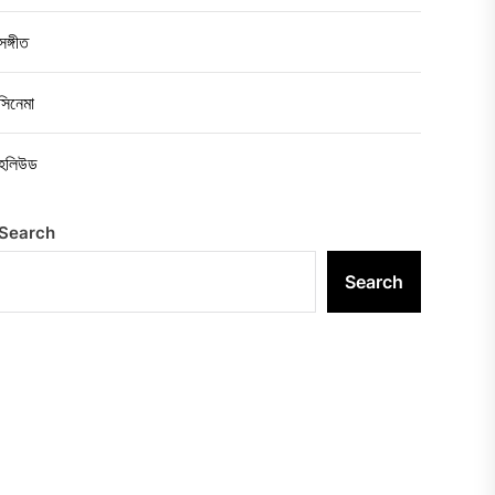
সঙ্গীত
সিনেমা
হলিউড
Search
Search