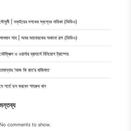
মৌসুমী | নব্বইয়ের দশকের স্বপ্নের নায়িকা (ভিডিও)
সালমান শাহ | অমর মহানায়কের অজানা গল্প (ভিডিও)
নেটফ্লিক্স ও ওয়ার্নার ব্রাদার্সে বিনিয়োগ ট্রাম্পের
তামান্নার ‘আজ কি রাত’র বাজিমাত
যে শর্তে ডন করবেন শাহরুখ খান
মন্তব্য
No comments to show.