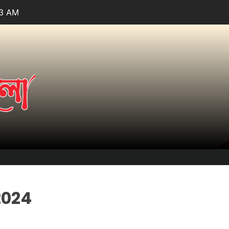
54 AM
তারার
আলো.কম
2024