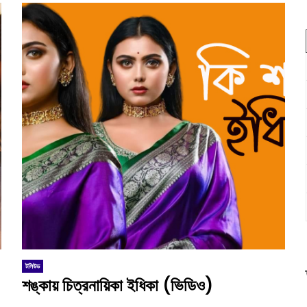
টলিউড
শঙ্কায় চিত্রনায়িকা ইধিকা (ভিডিও)