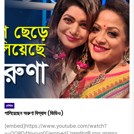
ঢালিউড
পালিয়েছেন অরুণা বিশ্বাস (ভিডিও)
[embed]https://www.youtube.com/watch?
v=QQ8D4Nvcvg0[/embed] বৈষম্যবিরোধী ছাত্র আন্দোলনে