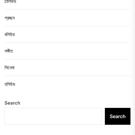
ঢালিউড
প্রচ্ছদ
বলিউড
সঙ্গীত
সিনেমা
হলিউড
Search
Search