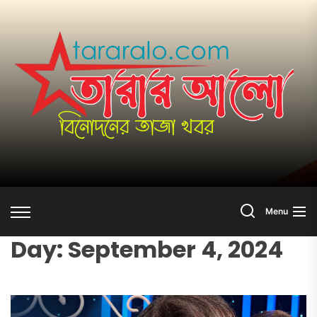
Skip
to
তা
the
content
আ
Search
Menu
Day:
September 4, 2024