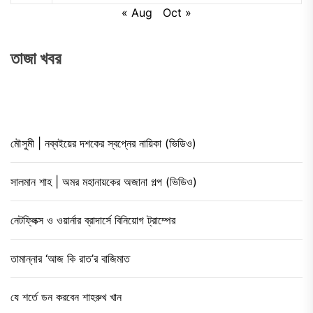
« Aug
Oct »
তাজা খবর
মৌসুমী | নব্বইয়ের দশকের স্বপ্নের নায়িকা (ভিডিও)
সালমান শাহ | অমর মহানায়কের অজানা গল্প (ভিডিও)
নেটফ্লিক্স ও ওয়ার্নার ব্রাদার্সে বিনিয়োগ ট্রাম্পের
তামান্নার ‘আজ কি রাত’র বাজিমাত
যে শর্তে ডন করবেন শাহরুখ খান