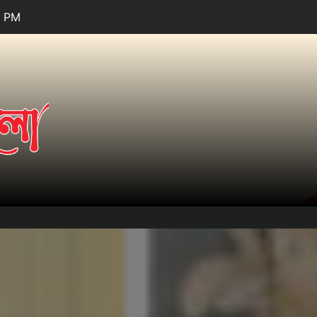
7 PM
তারার
আলো.কম