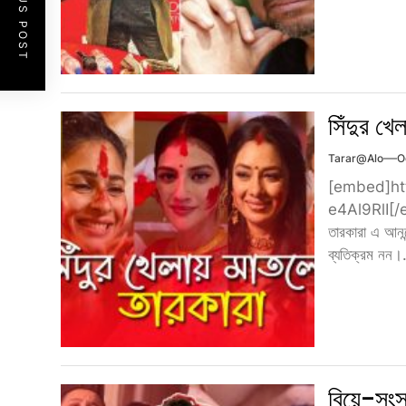
PREVIOUS POST
সিঁদুর খ
Tarar@alo
O
[embed]ht
e4Al9RlI[/emb
তারকারা এ আনন্
ব্যতিক্রম নন।.
বিয়ে-সংসা