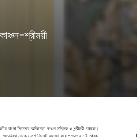
 কাঞ্চন-শ্রীময়ী
ীয় বাংলা সিনেমার অভিনেতা কাঞ্চন মল্লিক ও শ্র্রীময়ী চট্টরাজ।
্চন। মধুচন্দ্রিমা থেকে দেশে ফিরেই অসুস্থ হয়ে পড়েছেন এই তারকা