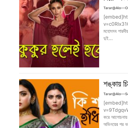
Tarar@alo
O
[embed]ht
v=c0Rlx31QI0
মহোৎসব শারদীয় 
দুই...
শঙ্কায় চ
Tarar@alo
S
[embed]ht
v=9TdgqvWSY
করে আলোচনায় আ
অভিনয়ের পর ভা