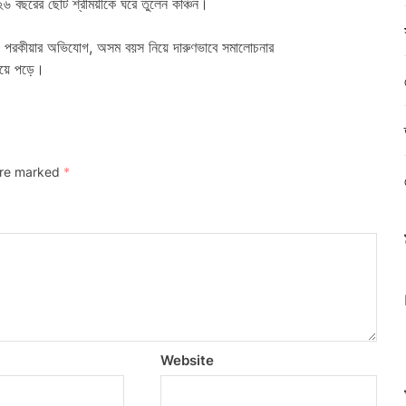
২৬ বছরের ছোট শ্রীময়ীকে ঘরে তুলেন কাঞ্চন।
টে। পরকীয়ার অভিযোগ, অসম বয়স নিয়ে দারুণভাবে সমালোচনার
িয়ে পড়ে।
 are marked
*
Website