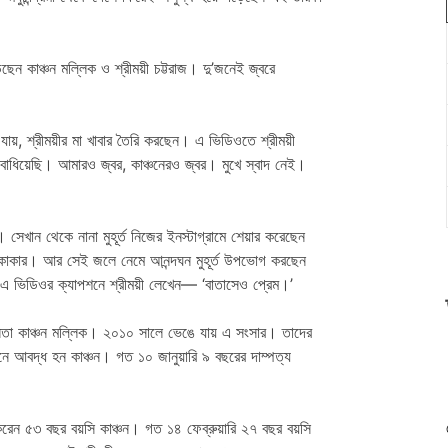
ছেন কাঞ্চন মল্লিক ও শ্রীময়ী চট্টরাজ। দু’জনেই জ্বরে
 যায়, শ্রীময়ীর মা খাবার তৈরি করছেন। এ ভিডিওতে শ্রীময়ী
বাধিয়েছি। আমারও জ্বর, কাঞ্চনেরও জ্বর। মুখে স্বাদ নেই।
। সেখান থেকে নানা মুহূর্ত নিজের ইনস্টাগ্রামে শেয়ার করেছেন
কাকার। আর সেই জলে নেমে আনন্দঘন মুহূর্ত উপভোগ করছেন
এ ভিডিওর ক্যাপশনে শ্রীময়ী লেখেন— ‘বাতাসেও প্রেম।’
নেতা কাঞ্চন মল্লিক। ২০১০ সালে ভেঙে যায় এ সংসার। তাদের
ধনে আবদ্ধ হন কাঞ্চন। গত ১০ জানুয়ারি ৯ বছরের দাম্পত্য
ে করেন ৫৩ বছর বয়সি কাঞ্চন। গত ১৪ ফেব্রুয়ারি ২৭ বছর বয়সি