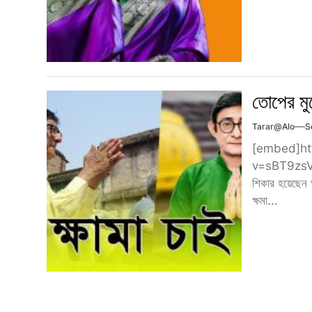
তোপের মু
Tarar@alo
S
[embed]ht
v=sBT9zsVzmp
শিকার হয়েছেন 
ক্ষমা...