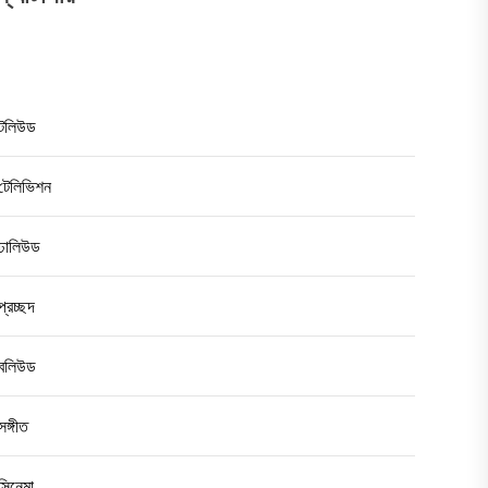
টলিউড
টেলিভিশন
ঢালিউড
প্রচ্ছদ
বলিউড
সঙ্গীত
সিনেমা