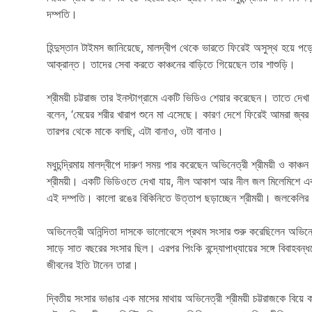
দম্পতি।
হিন্দুস্তান টাইমস জানিয়েছে, মালদ্বীপ থেকে ভারতে ফিরেই অসুস্থ হয়ে পড়ে
আক্রান্ত। তাদের সেবা করতে কাঞ্চনের বাড়িতে গিয়েছেন তার শাশুড়ি।
শ্রীময়ী চট্টরাজ তার ইনস্টাগ্রামে একটি ভিডিও শেয়ার করেছেন। তাতে দেখা
বলেন, ‘মেয়ের শরীর খারাপ শুনে মা এসেছে। কারণ দেশে ফিরেই আমরা জ্বর 
তারপর থেকে মাকে বলছি, এটা বানাও, ওটা বানাও।
মধুচন্দ্রিমায় মালদ্বীপে দারুণ সময় পার করেছেন অভিনেত্রী শ্রীময়ী ও কাঞ্চন
শ্রীময়ী। একটি ভিডিওতে দেখা যায়, নীল আকাশ আর নীল জল মিলেমিশে এ
এই দম্পতি। কালো রঙের বিকিনিতে উত্তাপ ছড়াচ্ছেন শ্রীময়ী। জলকেলির 
অভিনেত্রী অনিন্দিতা দাসকে ভালোবেসে প্রথম সংসার শুরু করেছিলেন অভি
সাড়ে সাত বছরের সংসার ছিল। এরপর পিংকি বন্দ্যোপাধ্যায়ের সঙ্গে বিবাহবন্
জীবনের ইতি টানেন তারা।
দ্বিতীয় সংসার ভাঙার এক মাসের মাথায় অভিনেত্রী শ্রীময়ী চট্টরাজকে বিয়