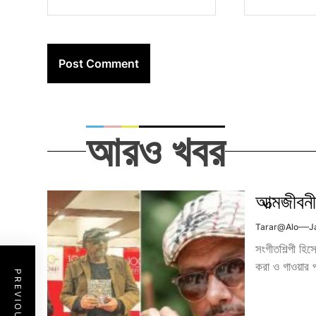
আরও খবর
আত্মজীবন
Tarar@alo
J
সংগীতশিল্পী হি
করা ও গাওয়ার পা