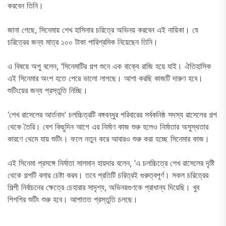
করবেন তিনি।
জানা গেছে, সিনেমায় শেখ হাসিনার চরিত্রে অভিনয় করবেন এই নায়িকা। যে
চরিত্রের জন্য মাত্র ১০০ টাকা পারিশ্রমিক নিয়েছেন তিনি।
এ বিষয়ে অপু বলেন, ‘সিনেমাটির গল্প শুনে এক বাক্যে রাজি হয়ে যাই। ঐতিহাসিক
এই সিনেমার অংশ হতে পেরে ভালো লাগছে। আশা করছি কাজটি দারুণ হবে।
শুটিংয়ের জন্য প্রস্তুতি নিচ্ছি।
‘শেখ রাসেলের আর্তনাদ’ চলচ্চিত্রটি বঙ্গবন্ধুর পরিবারের সর্বকনিষ্ঠ সদস্য রাসেলের গল্প
থেকে তৈরি। বেশ কিছুদিন আগে এর নির্মাণ কাজ শুরু হলেও নির্মাতার অসুস্থতার
কারণে থেমে যায় শুটিং। ফলে নতুন করে আবারও শুরু করা হচ্ছে সিনেমার কাজ।
এই সিনেমা প্রসঙ্গে নির্মাতা সালমান হায়দার বলেন, ‘এ চলচ্চিত্রে শেখ রাসেলের দৃষ্টি
থেকে গল্পটি বলার চেষ্টা করব। তবে প্রতিটি চরিত্রই গুরুত্বপূর্ণ। সকল চরিত্রের
শিল্পী নির্বাচনের ক্ষেত্রে চেহারার সাদৃশ্য, অভিনয়গুণকে প্রাধান্য দিয়েছি। খুব
শিগগির শুটিং শুরু হবে। আপাতত প্রস্তুতি চলছে।