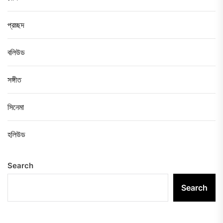
প্রচ্ছদ
বলিউড
সঙ্গীত
সিনেমা
হলিউড
Search
Search