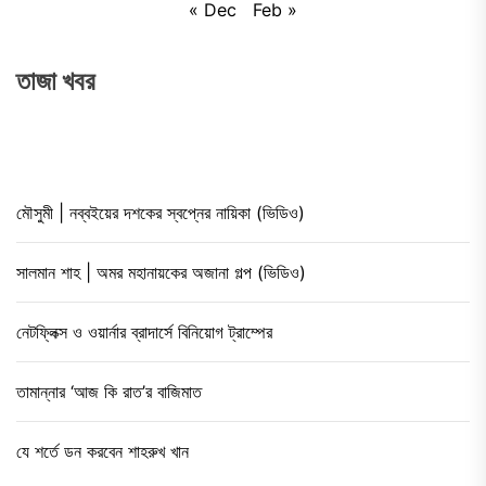
« Dec
Feb »
তাজা খবর
মৌসুমী | নব্বইয়ের দশকের স্বপ্নের নায়িকা (ভিডিও)
সালমান শাহ | অমর মহানায়কের অজানা গল্প (ভিডিও)
নেটফ্লিক্স ও ওয়ার্নার ব্রাদার্সে বিনিয়োগ ট্রাম্পের
তামান্নার ‘আজ কি রাত’র বাজিমাত
যে শর্তে ডন করবেন শাহরুখ খান