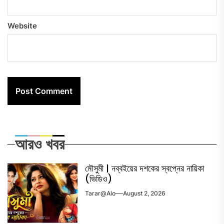
Website
আরও খবর
মৌসুমী | নব্বইয়ের দশকের স্বপ্নের নায়িকা
(ভিডিও)
Tarar@alo
August 2, 2026