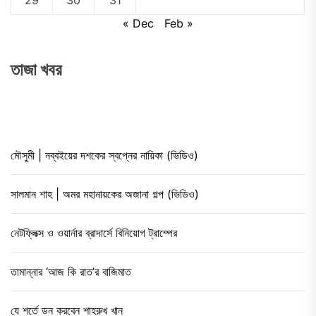
29
30
31
« Dec
Feb »
তাজা খবর
মৌসুমী | নব্বইয়ের দশকের স্বপ্নের নায়িকা (ভিডিও)
সালমান শাহ | অমর মহানায়কের অজানা গল্প (ভিডিও)
নেটফ্লিক্স ও ওয়ার্নার ব্রাদার্সে বিনিয়োগ ট্রাম্পের
তামান্নার ‘আজ কি রাত’র বাজিমাত
যে শর্তে ডন করবেন শাহরুখ খান