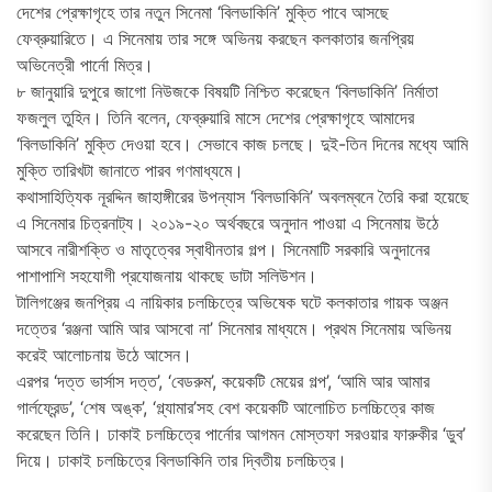
দেশের প্রেক্ষাগৃহে তার নতুন সিনেমা ‘বিলডাকিনি’ মুক্তি পাবে আসছে
ফেব্রুয়ারিতে। এ সিনেমায় তার সঙ্গে অভিনয় করছেন কলকাতার জনপ্রিয়
অভিনেত্রী পার্নো মিত্র।
৮ জানুয়ারি দুপুরে জাগো নিউজকে বিষয়টি নিশ্চিত করেছেন ‘বিলডাকিনি’ নির্মাতা
ফজলুল তুহিন। তিনি বলেন, ফেব্রুয়ারি মাসে দেশের প্রেক্ষাগৃহে আমাদের
‘বিলডাকিনি’ মুক্তি দেওয়া হবে। সেভাবে কাজ চলছে। দুই-তিন দিনের মধ্যে আমি
মুক্তি তারিখটা জানাতে পারব গণমাধ্যমে।
কথাসাহিত্যিক নূরদ্দিন জাহাঙ্গীরের উপন্যাস ‘বিলডাকিনি’ অবলম্বনে তৈরি করা হয়েছে
এ সিনেমার চিত্রনাট্য। ২০১৯-২০ অর্থবছরে অনুদান পাওয়া এ সিনেমায় উঠে
আসবে নারীশক্তি ও মাতৃত্বের স্বাধীনতার গল্প। সিনেমাটি সরকারি অনুদানের
পাশাপাশি সহযোগী প্রযোজনায় থাকছে ডাটা সলিউশন।
টালিগঞ্জের জনপ্রিয় এ নায়িকার চলচ্চিত্রে অভিষেক ঘটে কলকাতার গায়ক অঞ্জন
দত্তের ‘রঞ্জনা আমি আর আসবো না’ সিনেমার মাধ্যমে। প্রথম সিনেমায় অভিনয়
করেই আলোচনায় উঠে আসেন।
এরপর ‘দত্ত ভার্সাস দত্ত’, ‘বেডরুম’, কয়েকটি মেয়ের গল্প’, ‘আমি আর আমার
গার্লফ্রেন্ড’, ‘শেষ অঙ্ক’, ‘গ্ল্যামার’সহ বেশ কয়েকটি আলোচিত চলচ্চিত্রে কাজ
করেছেন তিনি। ঢাকাই চলচ্চিত্রে পার্নোর আগমন মোস্তফা সরওয়ার ফারুকীর ‘ডুব’
দিয়ে। ঢাকাই চলচ্চিত্রে বিলডাকিনি তার দ্বিতীয় চলচ্চিত্র।