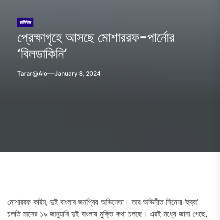
ঢালিউড
প্রেক্ষাগৃহে আসছে মোশাররফ-পার্নোর
‘বিলডাকিনি’
Tarar@alo
January 8, 2024
মোশাররফ করিম, দুই বাংলার জনপ্রিয় অভিনেতা। তার অভিনীত সিনেমা ‘হুব্বা’
চলতি মাসের ১৯ জানুয়ারি দুই বাংলায় মুক্তি কথা চলছে। এরই মধ্যে জানা গেছে,