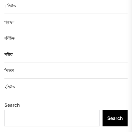
ঢালিউড
প্রচ্ছদ
বলিউড
সঙ্গীত
সিনেমা
হলিউড
Search
Search