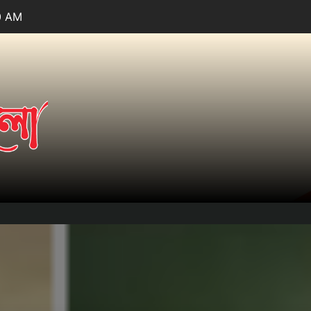
1 AM
তারার
আলো.কম