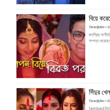
বিয়ে কর
Tarar@alo
J
জনপ্রিয় সংগীতশ
সম্পন্ন করেছে
সিঁদুর খ
Tarar@alo
O
[embed]ht