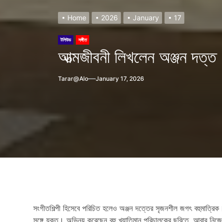
Home
2026
January
17
টলিউড
সঙ্গীত
আত্মজীবনী লিখলেন অঞ্জন দত্ত
Tarar@alo
January 17, 2026
h?
সংগীতশিল্পী হিসেবে পরিচিত হলেও অঞ্জন দত্তের সৃজনশীল জগৎ বহুমাত্রিক। 
সঙ্গে যুক্ত। অভিনয় করেছেন বহু খ্যাতিমান পরিচালকের ছবিতে, আবার নিজে