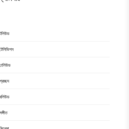
টলিউড
টেলিভিশন
ঢালিউড
প্রচ্ছদ
বলিউড
সঙ্গীত
সিনেমা