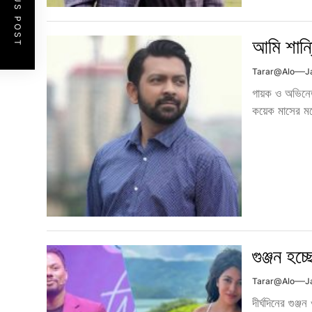
PREVIOUS POST
আমি শান্ত
Tarar@alo
J
গায়ক ও অভিনেত
কয়েক মাসের মধ্
গুঞ্জন হচ
Tarar@alo
J
দীর্ঘদিনের গুঞ্