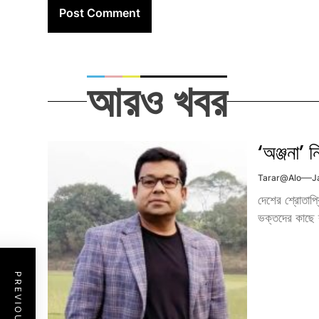
আরও খবর
‘অঞ্জনা’
Tarar@alo
J
দেশের শ্রোতাপ্
ভক্তদের কাছে ব