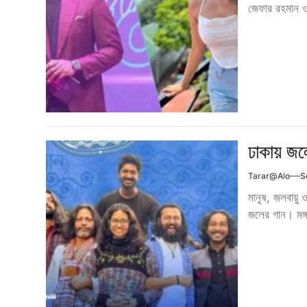
জেফার রহমান ও
ঢাকায় জলে
Tarar@alo
S
মানুষ, জলবায়ু 
জলের গান। মঙ্