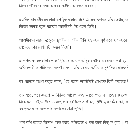
নিজের জীবন ও সময়কে ধরার চেষ্টাও করেছেন বারবার।
এতদিন তার জীবনের নানা গল্প টুকরোভাবে উঠে এসেছে কখনও তাঁর লেখায়, 
নিজের ভাষায় তুলে ধরতেই আত্মজীবনী লিখেছেন তিনি।
আগামীকাল অঞ্জন দত্তের জন্মদিন। এদিন তিনি ৭২ বছর পূর্ণ করে ৭৩ বছরে
পেয়েছে তার লেখা বই ‘অঞ্জন নিয়ে’।
এ উপলক্ষে কলকাতার পার্ক স্ট্রিটের অক্সফোর্ড বুক স্টোরে আয়োজন করা হয় ‘ব
অভিনেত্রী ও পরিচালক অপর্ণা সেন। তাঁর হাতেই বইটির আনুষ্ঠানিক মোড়ক
বই প্রসঙ্গে অঞ্জন দত্ত বলেন, ‘এই বয়সে আত্মজীবনী লেখাকে তিনি সবচেয়
তার মতে, পরে হয়তো অতিরিক্ত আবেগ কাজ করতে পারে বা নিজের রসবোধ নষ
নিয়েছেন। বইয়ে উঠে এসেছে তার ব্যক্তিগত জীবন, শিল্পী হয়ে ওঠার পথ, কা
ব্যক্তিত্বদের সঙ্গে তার সম্পর্কের নানা স্মৃতি।
পাশাপাশি রয়েছে বিদেশে কাজ করার অভিজ্ঞতা ও কম জানা কিছু অধ্যায়। অঞ