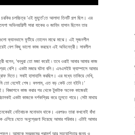
ে। চরকির চলচ্চিত্র ‘এই মুহূর্তে’তে আলাদা তিনটি গল্প ছিল। এর
তযশা অভিনয়শিল্পী সারা যাকের ও জাহিদ হাসান ছিলেন তার
নাগুলো ক্যানভাসে ফুটিয়ে তোলেন মাঝে মাঝে। এই সৃজনশীল
সময়েই বেশ কিছু ভালো কাজ করছেন এই অভিনেত্রী। সাবলীল
েত্রী বলেন, ‘বন্ধুরা তো মজা করেই ৷ তবে ওরাই আবার আমার কাজ
আগ্রহ বেশি। একটা মজার ঘটনা বলি। এনএসইউ ক্যাম্পাসে আমার
্রাফ দিতে। সবাই হাসাহাসি করছিল। এর মধ্যে তাকিয়ে দেখি,
মি তো হেসেই শেষ। বললাম, এত বড় কেউ তো হইনি।’
ই। বিজ্ঞাপনে কাজ করার পর থেকে টুকটাক অনেক কাজেরই
ালকই একটা কাজকে দর্শকপ্রিয় করে তুলতে পারে। সেটা মাথায়
ে অনেকেরই নেতিবাচক মনোভাব থাকে। এরপরও তারা কখনোই বাঁধা
কে এগিয়ে যেতে অনুপ্রেরণা দিয়েছে আমার পরিবার। এটাই আমার
েল্পফুল। আমাকে সবরকমের পরামর্শ আর সহযোগিতার জন্য ও