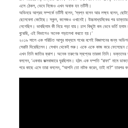
এসে ঠেকল, ভেবে নিজেও এখন অবাক হন তটিনী।
অভিনয়ে আগ্রহ সম্পর্কে তটিনী বলেন, ‘স্বপ্ন বলেন আর লক্ষ্য বলেন, ছোট
ছেলেবেলা কেটেছে। স্কুল, কলেজও ওখানেই। উচ্চমাধ্যমিকের পর ডাক্তার
লেগেছিল। ভাবছিলাম কী নিয়ে পড়া যায়। চাপ কিছুটা কম ভেবে ভর্তি হলাম 
বুঝেছি, এই বিভাগেও অনেক পড়ালেখা করতে হয়।’
২০১৯ সালে এক পরিচিত আপুর মাধ্যমে শখের বশেই বিজ্ঞাপনের জন্য অডিশন
সেরাটা দিয়েছিলেন। সেখান থেকেই শুরু। একে একে কাজ করে ফেলেছেন বেশ
এখন তিনি জাতির ক্রাশ। অনেক তরুণের স্বপ্নের তারকা তিনি। ভক্তদের
বললেন, ‘একবার কক্সবাজারে ঘুরছিলাম। হঠাৎ এক দম্পতি “রাফা” নামে ডা
পরে কাছে এসে তারা বললেন, “আপনি তো নাটক করেন, তাই না?” তারপর ক