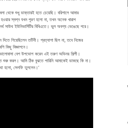
বেলা থেকে শুধু ডাক্তারই হতে চেয়েছি। বরিশালে আমার
 হওয়ার স্বপ্ন যখন পূরণ হলো না, তখন অনেক খারাপ
নর্থ সাউথ ইউনিভার্সিটির বিবিএতে। ভুল অবশ্য ভেঙেছে পরে।
 দিতে গিয়েছিলেন তটিনী। প্রত্যাশা ছিল না, তবে নিজের
ি কিছু বিজ্ঞাপনে।
 ভালোবাসা বেশ উপভোগ করেন এই তরুণ অভিনয় শিল্পী।
কতে শুরু করল। আমি ঠিক বুঝতে পারিনি আমাকেই ডাকছে কি না।
থা হলো, সেলফি তুললেন।’