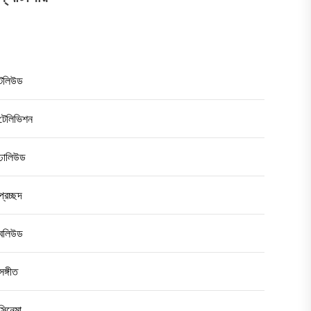
টলিউড
টেলিভিশন
ঢালিউড
প্রচ্ছদ
বলিউড
সঙ্গীত
সিনেমা