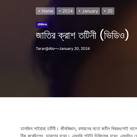
Home
2024
January
20
টেলিভিশন
জাতির ক্রাশ তটিনী (ভিডিও)
Tarar@alo
January 20, 2024
h?
তানজিম সাইয়ারা তটিনী। জীববিজ্ঞান, রসায়নের মতো জটিল বিষয়গুলোই ভাল
ঠিক করেছিলেন, ডাক্তার হবেন। এমনকি গাইনি চিকিৎসক হবেন, এমনটাও ভে