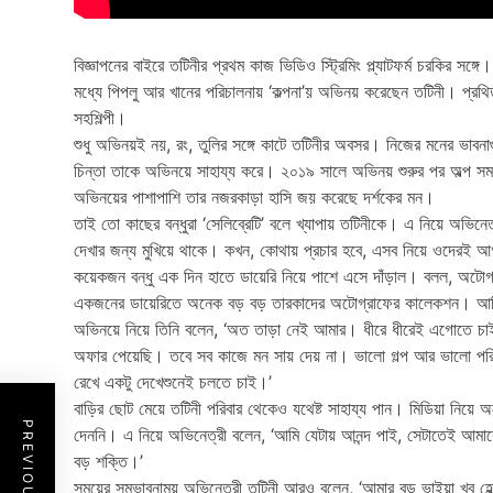
বিজ্ঞাপনের বাইরে তটিনীর প্রথম কাজ ভিডিও স্ট্রিমিং প্ল্যাটফর্ম চরকির সঙ্গ
মধ্যে পিপলু আর খানের পরিচালনায় ‘কল্পনা’য় অভিনয় করেছেন তটিনী। প্রথি
সহশিল্পী।
শুধু অভিনয়ই নয়, রং, তুলির সঙ্গে কাটে তটিনীর অবসর। নিজের মনের ভাব
চিন্তা তাকে অভিনয়ে সাহায্য করে। ২০১৯ সালে অভিনয় শুরুর পর অল্প 
অভিনয়ের পাশাপাশি তার নজরকাড়া হাসি জয় করেছে দর্শকের মন।
তাই তো কাছের বন্ধুরা ‘সেলিব্রেটি’ বলে খ্যাপায় তটিনীকে। এ নিয়ে অভিন
দেখার জন্য মুখিয়ে থাকে। কখন, কোথায় প্রচার হবে, এসব নিয়ে ওদেরই 
কয়েকজন বন্ধু এক দিন হাতে ডায়েরি নিয়ে পাশে এসে দাঁড়াল। বলল, অটোগ
একজনের ডায়েরিতে অনেক বড় বড় তারকাদের অটোগ্রাফের কালেকশন। আ
অভিনয়ে নিয়ে তিনি বলেন, ‘অত তাড়া নেই আমার। ধীরে ধীরেই এগোতে চা
অফার পেয়েছি। তবে সব কাজে মন সায় দেয় না। ভালো গল্প আর ভালো পরিচ
রেখে একটু দেখেশুনেই চলতে চাই।’
বাড়ির ছোট মেয়ে তটিনী পরিবার থেকেও যথেষ্ট সাহায্য পান। মিডিয়া নিয়
দেননি। এ নিয়ে অভিনেত্রী বলেন, ‘আমি যেটায় আনন্দ পাই, সেটাতেই আমা
বড় শক্তি।’
সময়ের সম্ভাবনাময় অভিনেত্রী তটিনী আরও বলেন, ‘আমার বড় ভাইয়া খুব হ