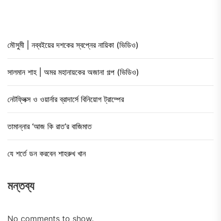
মৌসুমী | নব্বইয়ের দশকের স্বপ্নের নায়িকা (ভিডিও)
সালমান শাহ | অমর মহানায়কের অজানা গল্প (ভিডিও)
নেটফ্লিক্স ও ওয়ার্নার ব্রাদার্সে বিনিয়োগ ট্রাম্পের
তামান্নার ‘আজ কি রাত’র বাজিমাত
যে শর্তে ডন করবেন শাহরুখ খান
মন্তব্য
No comments to show.