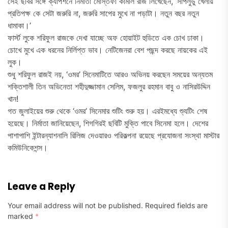
সেই ছবির সঙ্গে ক্যাপশনে নির্মাতা মোস্তফা কামাল রাজ লিখেছেন, ‘সাপলুডু খেলায়
প্রতিপক্ষ কে সেটা জরুরি না, জরুরি সাপের মুখে না পড়াটা। নতুন বছর নতুন
ধামাকা।’
ফার্স্ট লুকে শরিফুল রাজকে দেখা যাচ্ছে অফ হোয়াইট হুডিতে এক চোখ ঢাকা।
চোখে মুখে এক ধরনের নির্লিপ্ত ভাব। নেটিজেনরা বেশ পছন্দ করছে নায়কের এই
লুক।
শুধু শরিফুল রাজই নয়, ‘ওমর’ সিনেমাটিতে আরও অভিনয় করছেন সময়ের অন্যতম
শক্তিশালী তিন অভিনেতা শহীদুজ্জামান সেলিম, ফজলুর রহমান বাবু ও নাসিরউদ্দিন
খান!
গত জুলাইয়ের শুরু থেকে ‘ওমর’ সিনেমার শুটিং শুরু হয়। এরইমধ্যে শ্যুটিং শেষ
হয়েছে। নির্মাতা জানিয়েছেন, শিগগিরই ছবিটি মুক্তি পাবে সিনেমা হলে। দেশের
পাশাপাশি ইন্টারন্যাশনালি রিলিজ দেওয়ারও পরিকল্পনা রয়েছে প্রযোজনা সংস্থা মাস্টার
কমিউনিকেশন্স।
Leave a Reply
Your email address will not be published.
Required fields are
marked
*