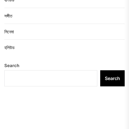
বলিউড
সঙ্গীত
সিনেমা
হলিউড
Search
Search