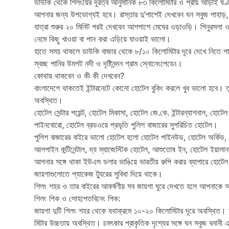
ডাউকি থেকে শিলংয়ের দূরত্ব আনুমানিক ৮৩ কিলোমিটার ও প্রায় আড়াই ঘণ্
আপনার জন্য উপভোগ্যই হবে। রাস্তার দু’পাশেই দেখবেন ঘন সবুজ পাহাড়, 
যাত্রা শুরুর ২০ মিনিট পরই দেখবেন আশপাশে মেঘের ওড়াওড়ি। পিনুরসলা ও
নেমে কিছু খাওয়া বা পান করা এড়িয়ে যাওয়াই ভালো।
হাতে সময় থাকলে ডাউকি বাজার থেকে ৮/১০ কিলোমিটার দূরে দেখে নিতে পার
স্বচ্ছ পানির উমগট নদী ও দৃষ্টিনন্দন গ্রাম স্নোনেংপেডেং।
কোথায় থাকবেন ও কী কী দেখবেন?
বাংলাদেশে থাকতেই ইন্টারনেটে কোনো হোটেল বুকিং করলে খুব ভালো হবে। তু
অবস্থিত।
হোটেল সেন্টার পয়েন্ট, হোটেল মিকাসা, হোটেল জে.কে. ইন্টারন্যাশনাল, হোটেল 
পাইনবোরো, হোটেল ব্রডওয়ে প্রভৃতি পুলিশ বাজারের সুপরিচিত হোটেল।
পুলিশ বাজারের বাইরে ভালো হোটেল হলো হোটেল পাইনউড, হোটেল অর্কিড, 
আলপাইন কন্টিনেন্টাল, দ্য ম্যাজেস্টিক হোটেল, আশুতোষ ইন, হোটেল ইয়ালান
আপনার সঙ্গে থাকা ইউএস ডলার ভাঙিয়ে ভারতীয় রুপি করার ব্যাপারে হোটে
জায়গাগুলোতে প্যাকেজ ট্যুরের সুবিধা দিয়ে থাকে।
শিলং শহর ও তার বাইরের আকর্ষণীয় সব জায়গা ঘুরে দেখতে হলে আপনাকে অ
শিলং পিক ও সোহপেতবিনেং পিক:
জায়গা দুটি শিলং শহর থেকে যথাক্রমে ১০-২০ কিলোমিটার দূরে অবস্থিত। শ
মিটার উচ্চতায় অবস্থিত। চমৎকার প্রাকৃতিক দৃশ্যের সঙ্গে ঘন সবুজ বনানী 