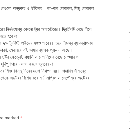
জ যেগুলো অন্ধকার ও ভীতিকর। বক-বাক দোবাকল, সিজু দোবাকল
ন নির্ভরযোগ্য কোনো ট্যুর অপারেটরের। দ্বিতীয়টি বেছে নিলে
করতে হবে না।
ষ ট্যুরিস্ট গাইডের সঙ্গও পাবেন। তবে নিজস্ব ব্যাবস্থাপনায়
 কারণ, মেঘালয়ে এই ভাষার ব্যাপক প্রচলন আছে।
টির ক্ষেত্রেই বাঙালি ও নেপালিদের বেছে নেওয়ার ও
ময় সুনিপুণভাবে দরদাম করতে ভুলবেন না।
াতের শিলং কিন্তু দিনের মতো নিরাপদ নয়। তামাবিল সীমান্তে
কে অক্টোবর বিশেষ করে মার্চ-এপ্রিল ও সেপ্টেম্বর-অক্টোবর
 are marked
*