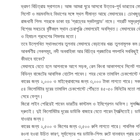
ভ্রমণ বিচিত্রায় স্বাগতম। আজ আমরা ঘুরে আসবো উত্তর-পূর্ব ভারতের ম
সিলেট ও ময়মনসিংহ বিভাগের সঙ্গে স্থল সীমান্ত আছে মেঘালয়ের। চোখজুড়
রাজধানী শিলং শহরকে ডাকা হয় ‘প্রাচ্যের স্কটল্যান্ড’ নামে। শহরটি সমুদ্রপ
বিশ্বের সবচেয়ে বৃষ্টিবহুল স্থান চেরাপুঞ্জি মেঘালয়েই অবস্থিত। মেঘালয়ের 
ও হিমাচল প্রদেশের শিমলার মতো।
তবে উল্লেখিত স্থানগুলোর তুলনায় মেঘালয়ে বেড়ানোর খরচ তুলনামূলক কম। ম
আকর্ষণীয় লেকসমূহ, নদী অববাহিকা আর বিচিত্র প্রজাতির পশুপাখি সবকিছ
কীভাবে যাবেন?
মেঘালয়ে যেতে হলে আপনাকে আগে সড়ক, রেল কিংবা আকাশপথে সিলেট শহর
বিভিন্ন বাজেটের আবাসিক হোটেল পাবেন। শহর থেকে তামাবিল চেকপোস্টে য
কারের জন্য ২,০০০ ও মাইক্রোবাসের জন্য ৩,০০০ টাকা লাগতে পারে। সকাল
৫৪ কিলোমিটার দূরের তামাবিল চেকপোস্টে পৌঁছতে ৪৫-৫০ মিনিটের মতো ল
সেরে ফেলুন।
জিরো লাইন পেরিয়েই পাবেন ভারতীয় কাস্টমস ও ইমিগ্রেশন অফিস। সুসজ্
দ্রুতই। দুই কিলোমিটার দূরের ডাউকি বাজারে যেতে পারেন ট্যাক্সিতেই। 
যাওয়ার জন্য।
কারের জন্য ২,৫০০ ও জিপের জন্য ৩,৫০০ রুপি লাগতে পারে। পাবলিক পর
রওনা হওয়া উচিত কারণ, সূর্যাস্তের পর ডাউকি-শিলং রুটে যানবাহন প্রায় চ