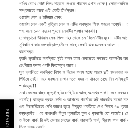
পাখির চোখে গোটা শিলং শহরকে দেখতে পারবেন এখান থেকে। সোহপেতবিনেং 
সম্প্রদায়ের কাছে এটি একটি তীর্থস্থান।
ওয়ার্ডস লেক ও উমিয়াম লেক:
ওয়ার্ডস লেক একটি কৃত্রিম লেক ও এটির অবস্থান শিলং শহরের মধ্যেই। 
গাছ হলো ১০০ বছরের পুরনো লেকটির প্রধান আকর্ষণ।
চোখজুড়ানো উমিয়াম লেক শিলং শহর থেকে ১৭ কিলোমিটার দূরে। এটির আরেক
সুবিধাদি থাকায় জলক্রীড়াপ্রেমীদের কাছে লেকটি এক চমৎকার জায়গা।
ঝরনাসমূহ:
হ্যাপি ভ্যালিতে অবস্থিত সুইট ফলস হলো মেঘালয়ের সবচেয়ে আকর্ষণীয় ঝ
রেংথিয়াম ফলস একটি ফিতাসদৃশ ঝরনা।
সুনা ভ্যালিতে অবস্থিত বিশপ ও বিডেন ফলস হচ্ছে আরও দুটি নজরকাড়া ঝরন
পিছিয়ে নেই। তবে সবগুলো দেখার মতো সময় না থাকলে বেছে নিন এলিফ্যা
পার্কসমূহ:11
সারা মেঘালয় রাজ্য জুড়েই ছড়িয়ে-ছিটিয়ে আছে অসংখ্য পার্ক। তবে সবচেয়ে
পার্কেই। রাজ্যের প্রথম লেডি ও আসামের গভর্নরের স্ত্রী হায়দারীর নামেই ন
এক কিলোমিটারের বেশি জায়গা জুড়ে বিস্তৃত পার্কটিতে দেখা মিলবে ৭৩ প্রজ
বন্যপ্রাণীর। এর পাশাপাশি বিপুল প্রজাতির ফুল ও বৃক্ষরাজি তো আছেই। মেঘাল
ও ইকো পার্ক, রি ভই জেলার নেহেরু পার্ক, খারাসাতি পার্ক, থ্রিলস ফান পার্
শিলং গলফ কোর্স: