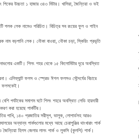
পিকের উচ্চতা ১ হাজার ৩৪৩ মিটার। খাসিয়া, জৈন্তিয়া ও ভই
এটি পলক লেক নামেও পরিচিত। বিচিত্র সব রংয়ের ফুল ও পাইন
 নাম বড়পানি লেক। নৌকা বাওয়া, নৌকা চড়া, স্কিয়িং প্রভৃতি
রনাগুলোর একটি। শিলং শহর থেকে ১৫ কিলোমিটার দূরে অবস্থিত
া। এলিফ্যান্ট ফলস ও স্প্রেড ঈগল ফলসও সৌন্দর্যের বিচারে
ন্ট ফলসকেই।
 বেশি পর্যটকের সমাগম ঘটে শিলং শহরে অবস্থিত লেডি হায়দারী
ামকরণ করা হয়েছে পার্কটির।
াতির পাখি, ১৪০ প্রজাতির সরীসৃপ, ভালুক, লোপার্ডসহ আরও
য়ের অন্যান্য পার্কগুলোর মধ্যে আছে চেরাপুঞ্জির থাংখারাং পার্ক
ক ও জৈন্তিয়া হিলস জেলার লালং পার্ক ও লুকসি (কুলপি) পার্ক।