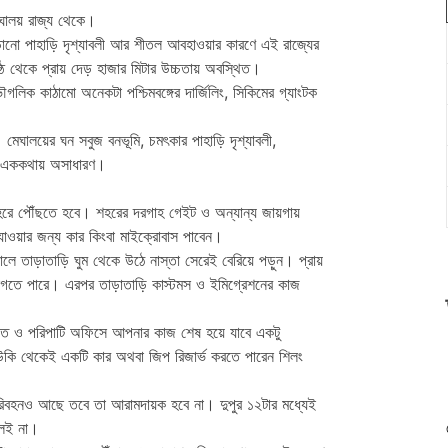
েঘালয় রাজ্য থেকে।
ানো পাহাড়ি দৃশ্যাবলী আর শীতল আবহাওয়ার কারণে এই রাজ্যের
ৃষ্ঠ থেকে প্রায় দেড় হাজার মিটার উচ্চতায় অবস্থিত।
ভৌগলিক কাঠামো অনেকটা পশ্চিমবঙ্গের দার্জিলিং, সিকিমের গ্যাংটক
েঘালয়ের ঘন সবুজ বনভূমি, চমৎকার পাহাড়ি দৃশ্যাবলী,
ুই এককথায় অসাধারণ।
ে পৌঁছতে হবে। শহরের দরগাহ গেইট ও অন্যান্য জায়গায়
াওয়ার জন্য কার কিংবা মাইক্রোবাস পাবেন।
ে তাড়াতাড়ি ঘুম থেকে উঠে নাস্তা সেরেই বেরিয়ে পড়ুন। প্রায়
াগতে পারে। এরপর তাড়াতাড়ি কাস্টমস ও ইমিগ্রেশনের কাজ
জিত ও পরিপাটি অফিসে আপনার কাজ শেষ হয়ে যাবে একটু
ডাউকি থেকেই একটি কার অথবা জিপ রিজার্ভ করতে পারেন শিলং
িবহনও আছে তবে তা আরামদায়ক হবে না। দুপুর ১২টার মধ্যেই
লেই না।