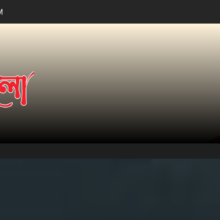
M
তারার
আলো.কম