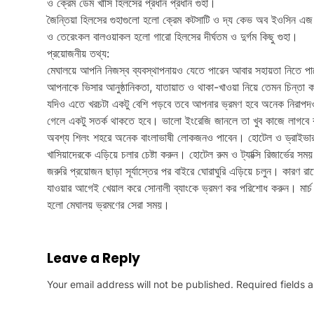
ও ক্রেম ডেম খাসি হিলসের প্রধান প্রধান গুহা।
জৈন্তিয়া হিলসের গুহাগুলো হলো ক্রেম কটসাটি ও দ্য কেভ অব ইওসিন এ
ও তেরেংকল বালওয়াকল হলো গারো হিলসের দীর্ঘতম ও দুর্গম কিছু গুহা।
প্রয়োজনীয় তথ্য:
মেঘালয়ে আপনি নিজস্ব ব্যবস্থাপনায়ও যেতে পারেন আবার সহায়তা নিতে পারে
আপনাকে ভিসার আনুষ্ঠানিকতা, যাতায়াত ও থাকা-খাওয়া নিয়ে তেমন চিন্তা 
যদিও এতে খরচটা একটু বেশি পড়বে তবে আপনার ভ্রমণ হবে অনেক নিরাপদও দক্
গেলে একটু সতর্ক থাকতে হবে। ভালো ইংরেজি জানলে তা খুব কাজে লাগবে
অবশ্য শিলং শহরে অনেক বাংলাভাষী লোকজনও পাবেন। হোটেল ও ড্রাইভার দু
খাসিয়াদেরকে এড়িয়ে চলার চেষ্টা করুন। হোটেল রুম ও ট্যাক্সি রিজার্ভের স
জরুরি প্রয়োজন ছাড়া সূর্যাস্তের পর বাইরে ঘোরাঘুরি এড়িয়ে চলুন। কারণ র
যাওয়ার আগেই খেয়াল করে সোনালী ব্যাংকে ভ্রমণ কর পরিশোধ করুন। মার্চ থে
হলো মেঘালয় ভ্রমণের সেরা সময়।
Leave a Reply
Your email address will not be published.
Required fields