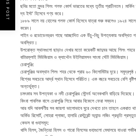
PREVIOUS POST
ছবির মতো সুন্দর শিলং গলফ কোর্স ভারতের মধ্যে তৃতীয় প্রাচীনতম। মার্ক
দ্য ইস্ট’ হিসেবে গণ্য করে।
১৮৮৯ সালে নয় হোলের গলফ কোর্স হিসেবে যাত্রা শুরু করলেও ১৯২৪ সালে 
করেন।
পাইন ও রডোডেনড্রন গাছে আচ্ছাদিত এক উঁচু-নিচু উপত্যকায় অবস্থিত গলফ
অবস্থিত।
উপরোক্ত স্থানগুলো ছাড়াও দেখার মতো কয়েকটি জাদুঘর আছে শিলং শহরে
বাটারফ্লাই মিউজিয়াম ও ক্যাপ্টেন উইলিয়ামসন সাংমা স্টেট মিউজিয়াম।
চেরাপুঞ্জি:
চেরাপুঞ্জির অবস্থান শিলং শহর থেকে প্রায় ৬০ কিলোমিটার দূরে। সমুদ্রপৃষ্ঠ
বিশ্বের সবচেয়ে আর্দ্র স্থান হিসেবে পরিচিত। এক বছরে সবচেয়ে বেশি বৃষ্টিপাত
অন্তর্ভুক্ত।
চমৎকার সব উপত্যকা ও নদী চেরাপুঞ্জির সৌন্দর্য অনেকখানি বাড়িয়ে দিয়েছ
কিংবা পাবলিক বাসে চেরাপুঞ্জি গিয়ে আবার বিকেলে ফেরা সম্ভব।
আর যদি আকর্ষণীয় সব জায়গা ভালোভাবে ঘুরে দেখতে চান তাহলে একরাত থাকতে
অর্কিড রিসোর্ট, সোহরা প্লাজা, হালারি রেস্টুরেন্ট অ্যান্ড লজিং প্রভৃতি প
কেভস বা গুহাসমূহ:
খাসি হিলস, জৈন্তিয়া হিলস ও গারো হিলসের গুহাগুলো মেঘালয়ে যাওয়া পর্