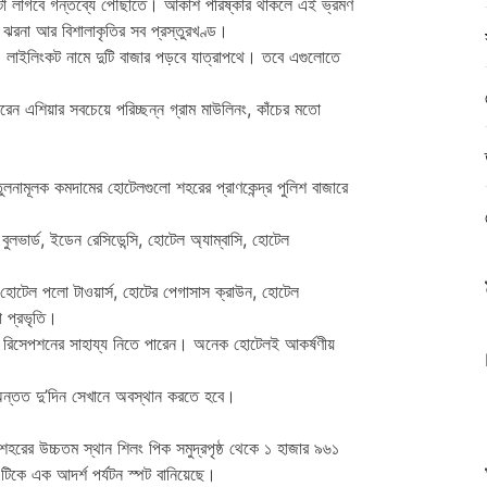
টা লাগবে গন্তব্যে পৌঁছাতে। আকাশ পরিষ্কার থাকলে এই ভ্রমণ
ঝরনা আর বিশালাকৃতির সব প্রস্তুরখণ্ড।
 লাইলিংকট নামে দুটি বাজার পড়বে যাত্রাপথে। তবে এগুলোতে
েন এশিয়ার সবচেয়ে পরিচ্ছন্ন গ্রাম মাউলিনং, কাঁচের মতো
লনামূলক কমদামের হোটেলগুলো শহরের প্রাণকেন্দ্র পুলিশ বাজারে
বুলভার্ড, ইডেন রেসিডেন্সি, হোটেল অ্যাম্বাসি, হোটেল
হোটেল পলো টাওয়ার্স, হোটের পেগাসাস ক্রাউন, হোটেল
া প্রভৃতি।
ল রিসেপশনের সাহায্য নিতে পারেন। অনেক হোটেলই আকর্ষণীয়
ন্তত দু’দিন সেখানে অবস্থান করতে হবে।
হরের উচ্চতম স্থান শিলং পিক সমুদ্রপৃষ্ঠ থেকে ১ হাজার ৯৬১
এটিকে এক আদর্শ পর্যটন স্পট বানিয়েছে।