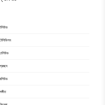
টলিউড
টেলিভিশন
ঢালিউড
প্রচ্ছদ
বলিউড
সঙ্গীত
সিনেমা