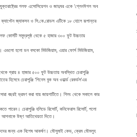
িন যুক্তরাষ্ট্রের গলফ এসোসিয়েশন ও জাদুঘর একে ‘গ্লেনঈগল অব
ক্যাপ্টেন জ্যাকসন ও সি.কে.রোডস এটিকে ১৮ হোলে রূপান্তর
 কোর্সটি সমুদ্রপৃষ্ঠ থেকে ৫ হাজার ৩০০ ফুট উচ্চতায়
। এগুলো হলো ডন বসকো মিউজিয়াম, এয়ার ফোর্স মিউজিয়াম,
 থেকে প্রায় ৪ হাজার ৫০০ ফুট উচ্চতায় অবস্থিত চেরাপুঞ্জি
ের হিসেবে চেরাপুঞ্জি ‘গিনেস বুক অব ওয়ার্ল্ড রেকর্ডস’এর
ে। সারা বছরই ভ্রমণ করা যায় জায়গাটিতে। শিলং থেকে সকালে কার
 পারেন। চেরাপুঞ্জি হলিডে রিসোর্ট, কনিফেরাস রিসোর্ট, পলো
্রস্তুত আপনাকে উষ্ণ আতিথেয়তা দিতে।
যটকদের জন্য এক বিশেষ আকর্ষণ। মৌসুমাই কেভ, ক্রেম মৌমলুহ